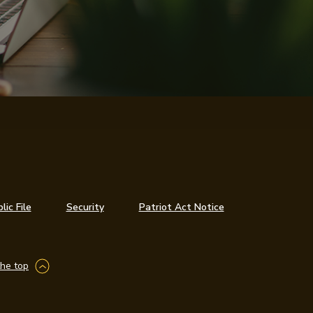
w Window)
ic File
Security
Patriot Act Notice
the top