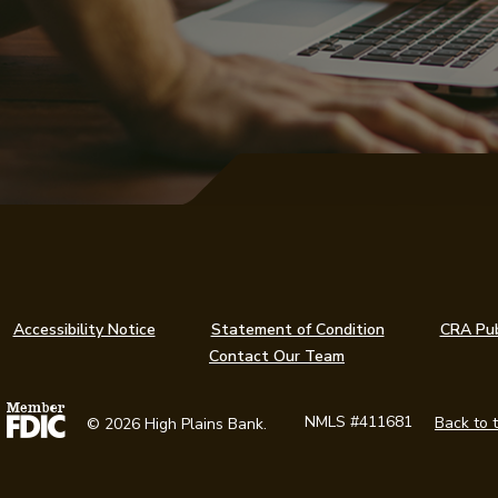
(Opens in a ne
Accessibility Notice
Statement of Condition
CRA Publ
Contact Our Team
l Housing Lender
Member FDIC
NMLS #411681
Back to 
©
2026
High Plains Bank.