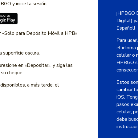
GO y inicie la sesión.
¡HPBGO Di
Digital) y
Español!
ir «Sólo para Depósito Móvil a HPB»
Para usar
el idioma
 superficie oscura.
celular o 
HPBGO se
presione en «Depositar», y siga las
consecuen
 su cheque.
Estos son
disponibles, a más tarde, el
cambiar l
iOS. Teng
pasos exa
celular, p
deba busca
instruccio